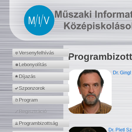
Versenyfelhívás
Programbizot
Lebonyolítás
Dr. Gingl
Díjazás
Szponzorok
Program
Regisztráció
Programbizottság
Dr. Pletl S