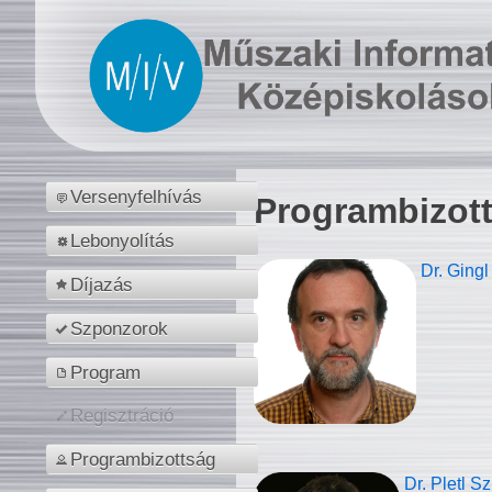
Versenyfelhívás
Programbizot
Lebonyolítás
Dr. Gingl
Díjazás
Szponzorok
Program
Regisztráció
Programbizottság
Dr. Pletl S