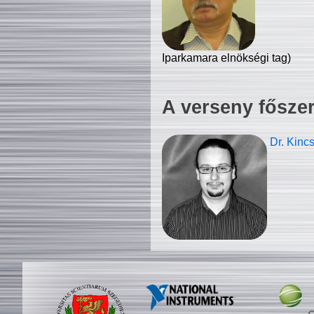
Iparkamara elnökségi tag)
A verseny fősze
Dr. Kinc