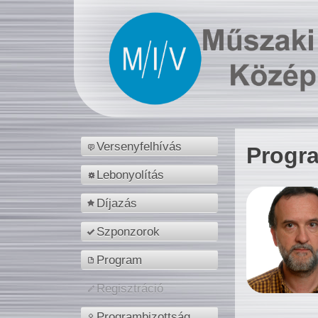
Versenyfelhívás
Progr
Lebonyolítás
Díjazás
Szponzorok
Program
Regisztráció
Programbizottság