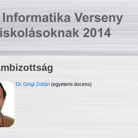
ambizottság
Dr. Gingl Zoltán
(egyetemi docens)