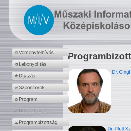
Versenyfelhívás
Programbizot
Lebonyolítás
Dr. Gingl
Díjazás
Szponzorok
Program
Regisztráció
Programbizottság
Dr. Pletl S