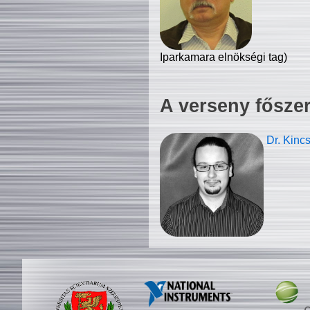
Iparkamara elnökségi tag)
A verseny fősze
Dr. Kinc