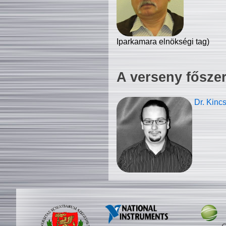
Iparkamara elnökségi tag)
A verseny fősze
Dr. Kinc