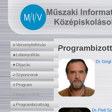
Versenyfelhívás
Programbizot
Lebonyolítás
Dr. Gingl
Díjazás
Szponzorok
Program
Regisztráció
Programbizottság
Dr. Pletl S