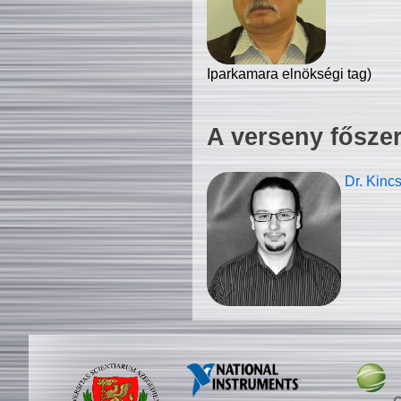
Iparkamara elnökségi tag)
A verseny fősze
Dr. Kinc