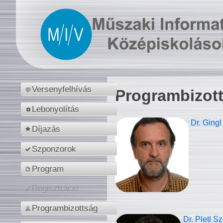
Versenyfelhívás
Programbizot
Lebonyolítás
Dr. Gingl
Díjazás
Szponzorok
Program
Regisztráció
Programbizottság
Dr. Pletl S