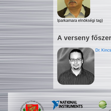
Iparkamara elnökségi tag)
A verseny fősze
Dr. Kinc