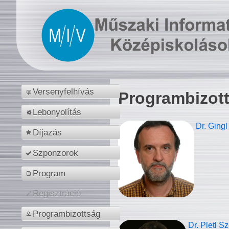
Versenyfelhívás
Programbizot
Lebonyolítás
Dr. Gingl
Díjazás
Szponzorok
Program
Regisztráció
Programbizottság
Dr. Pletl S