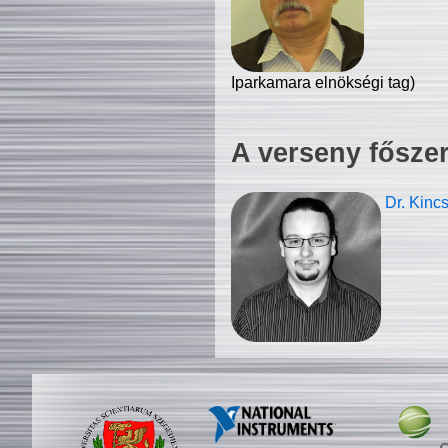
Iparkamara elnökségi tag)
A verseny fősze
Dr. Kinc