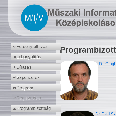
Versenyfelhívás
Programbizot
Lebonyolítás
Dr. Gingl
Díjazás
Szponzorok
Program
Regisztráció
Programbizottság
Dr. Pletl S