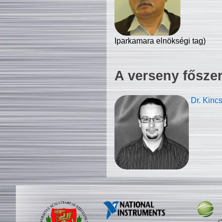
Iparkamara elnökségi tag)
A verseny fősze
Dr. Kinc