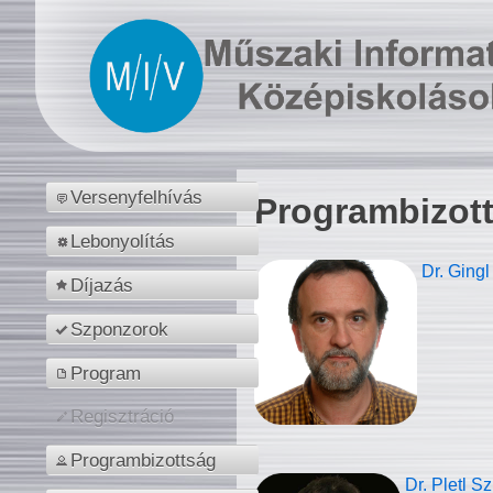
Versenyfelhívás
Programbizot
Lebonyolítás
Dr. Gingl
Díjazás
Szponzorok
Program
Regisztráció
Programbizottság
Dr. Pletl S