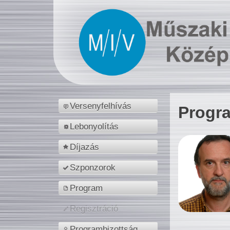
Versenyfelhívás
Progr
Lebonyolítás
Díjazás
Szponzorok
Program
Regisztráció
Programbizottság