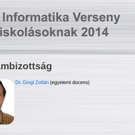
ambizottság
Dr. Gingl Zoltán
(egyetemi docens)