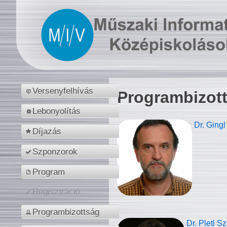
Versenyfelhívás
Programbizot
Lebonyolítás
Dr. Gingl
Díjazás
Szponzorok
Program
Regisztráció
Programbizottság
Dr. Pletl S