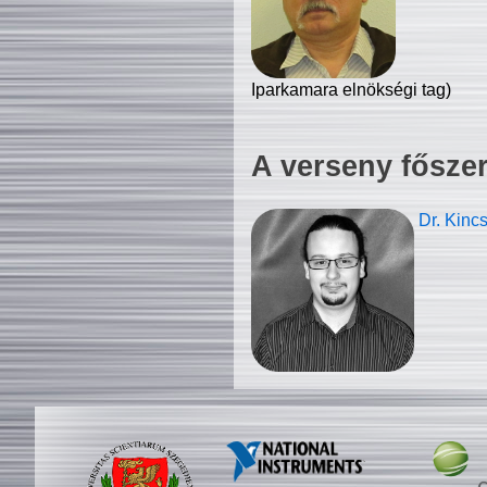
Iparkamara elnökségi tag)
A verseny fősze
Dr. Kinc