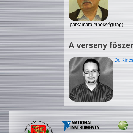
Iparkamara elnökségi tag)
A verseny fősze
Dr. Kinc