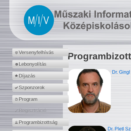
Versenyfelhívás
Programbizot
Lebonyolítás
Dr. Gingl
Díjazás
Szponzorok
Program
Regisztráció
Programbizottság
Dr. Pletl S