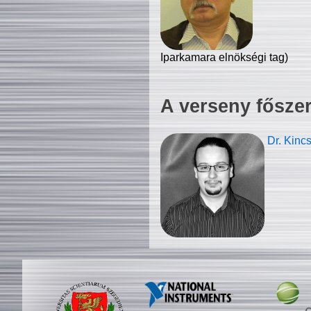
Iparkamara elnökségi tag)
A verseny fősze
Dr. Kinc