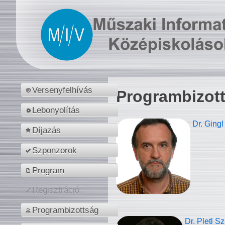
Versenyfelhívás
Programbizot
Lebonyolítás
Dr. Gingl
Díjazás
Szponzorok
Program
Regisztráció
Programbizottság
Dr. Pletl S