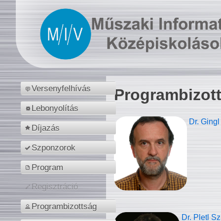
Versenyfelhívás
Programbizot
Lebonyolítás
Dr. Gingl
Díjazás
Szponzorok
Program
Regisztráció
Programbizottság
Dr. Pletl S