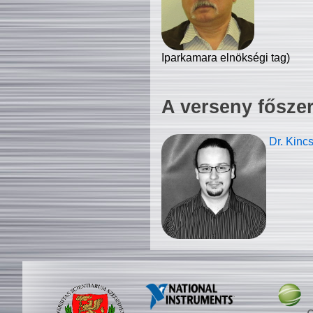
Iparkamara elnökségi tag)
A verseny fősze
Dr. Kinc