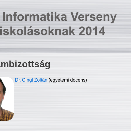
ambizottság
Dr. Gingl Zoltán
(egyetemi docens)