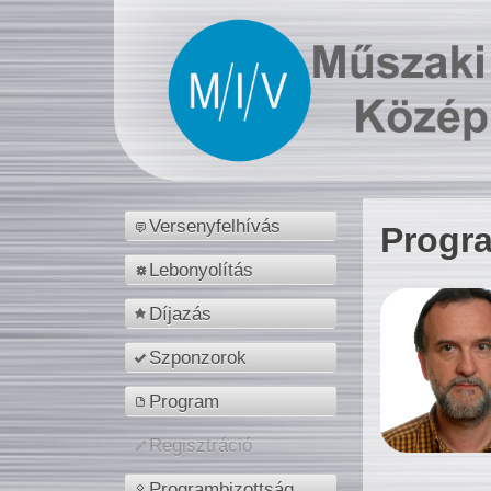
Versenyfelhívás
Progr
Lebonyolítás
Díjazás
Szponzorok
Program
Regisztráció
Programbizottság