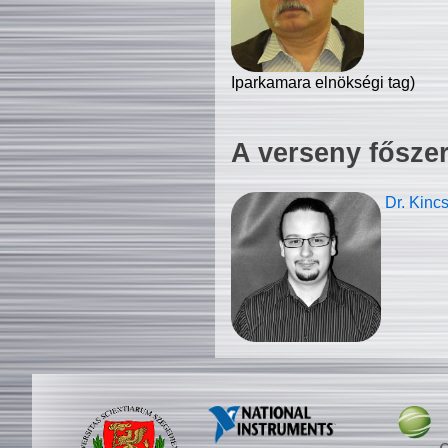
Iparkamara elnökségi tag)
A verseny fősze
Dr. Kinc