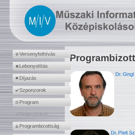
Versenyfelhívás
Programbizot
Lebonyolítás
Dr. Gingl
Díjazás
Szponzorok
Program
Regisztráció
Programbizottság
Dr. Pletl S