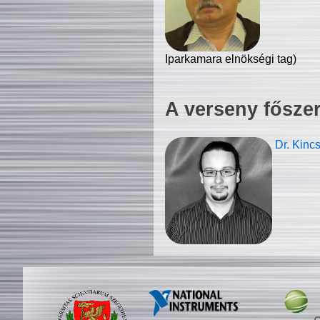
Iparkamara elnökségi tag)
A verseny fősze
Dr. Kinc