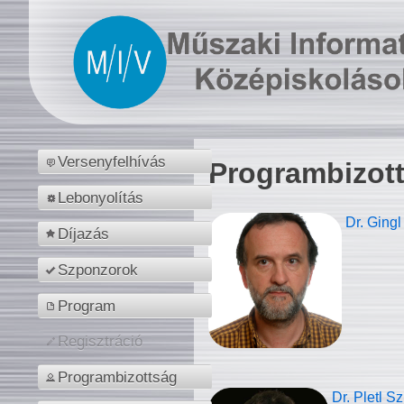
Versenyfelhívás
Programbizot
Lebonyolítás
Dr. Gingl
Díjazás
Szponzorok
Program
Regisztráció
Programbizottság
Dr. Pletl S