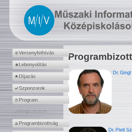
Versenyfelhívás
Programbizot
Lebonyolítás
Dr. Gingl
Díjazás
Szponzorok
Program
Regisztráció
Programbizottság
Dr. Pletl S