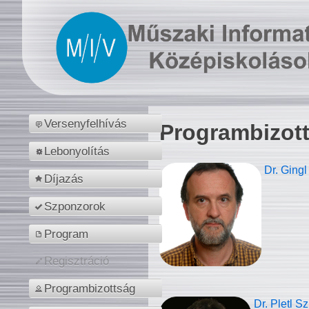
Versenyfelhívás
Programbizot
Lebonyolítás
Dr. Gingl
Díjazás
Szponzorok
Program
Regisztráció
Programbizottság
Dr. Pletl S