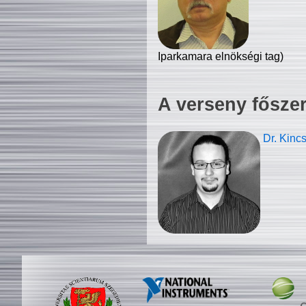
Iparkamara elnökségi tag)
A verseny fősze
Dr. Kinc