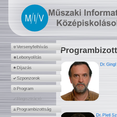
Versenyfelhívás
Programbizot
Lebonyolítás
Dr. Gingl
Díjazás
Szponzorok
Program
Regisztráció
Programbizottság
Dr. Pletl S