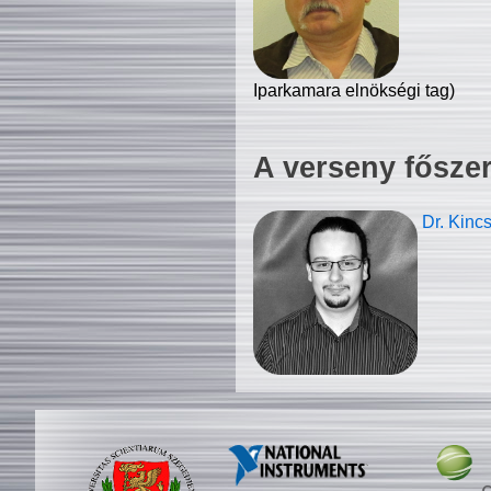
Iparkamara elnökségi tag)
A verseny fősze
Dr. Kinc