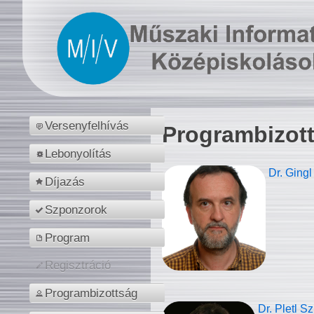
Versenyfelhívás
Programbizot
Lebonyolítás
Dr. Gingl
Díjazás
Szponzorok
Program
Regisztráció
Programbizottság
Dr. Pletl S