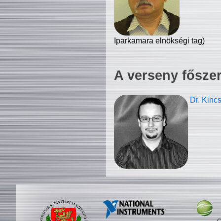
Iparkamara elnökségi tag)
A verseny fősze
Dr. Kinc