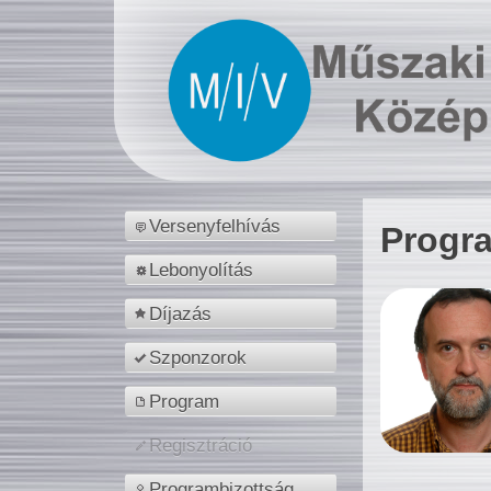
Versenyfelhívás
Progr
Lebonyolítás
Díjazás
Szponzorok
Program
Regisztráció
Programbizottság