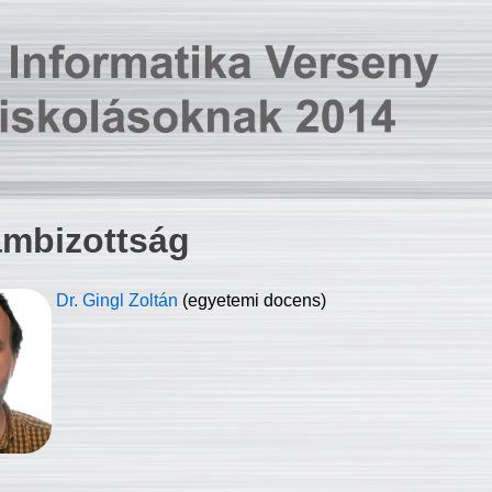
ambizottság
Dr. Gingl Zoltán
(egyetemi docens)