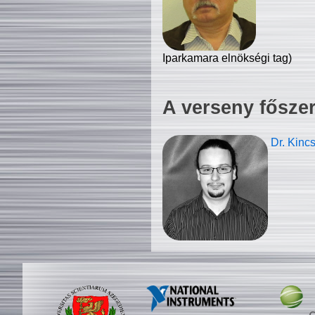
Iparkamara elnökségi tag)
A verseny fősze
Dr. Kinc