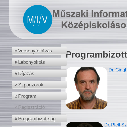
Versenyfelhívás
Programbizot
Lebonyolítás
Dr. Gingl
Díjazás
Szponzorok
Program
Regisztráció
Programbizottság
Dr. Pletl S