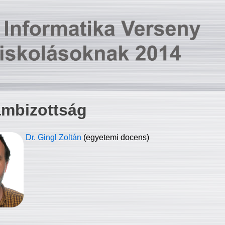
ambizottság
Dr. Gingl Zoltán
(egyetemi docens)