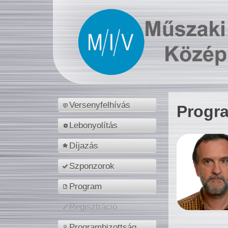
Versenyfelhívás
Progr
Lebonyolítás
Díjazás
Szponzorok
Program
Regisztráció
Programbizottság