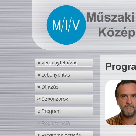
Versenyfelhívás
Progr
Lebonyolítás
Díjazás
Szponzorok
Program
Regisztráció
Programbizottság