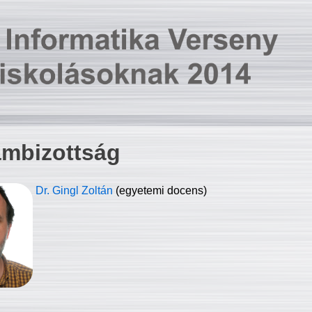
ambizottság
Dr. Gingl Zoltán
(egyetemi docens)