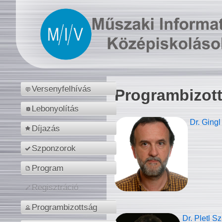
Versenyfelhívás
Programbizot
Lebonyolítás
Dr. Gingl
Díjazás
Szponzorok
Program
Regisztráció
Programbizottság
Dr. Pletl S