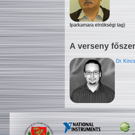
Iparkamara elnökségi tag)
A verseny fősze
Dr. Kinc