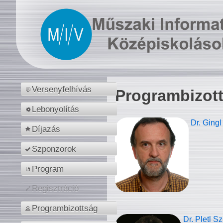
Versenyfelhívás
Programbizot
Lebonyolítás
Dr. Gingl
Díjazás
Szponzorok
Program
Regisztráció
Programbizottság
Dr. Pletl S