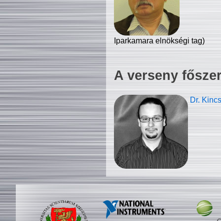
Iparkamara elnökségi tag)
A verseny fősze
Dr. Kinc