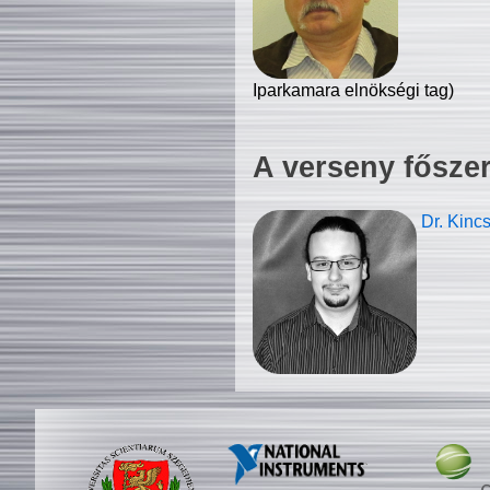
Iparkamara elnökségi tag)
A verseny fősze
Dr. Kinc