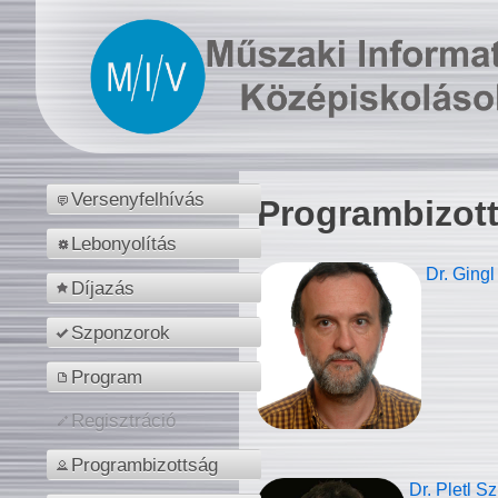
Versenyfelhívás
Programbizot
Lebonyolítás
Dr. Gingl
Díjazás
Szponzorok
Program
Regisztráció
Programbizottság
Dr. Pletl S