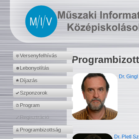
Versenyfelhívás
Programbizot
Lebonyolítás
Dr. Gingl
Díjazás
Szponzorok
Program
Regisztráció
Programbizottság
Dr. Pletl S