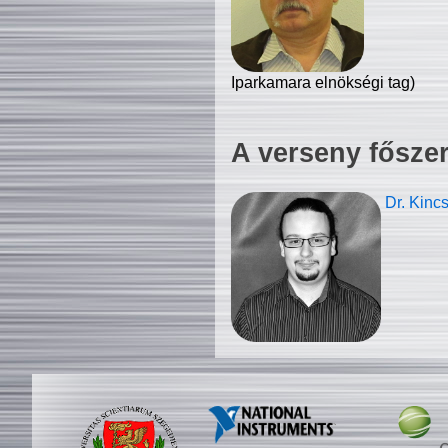
Iparkamara elnökségi tag)
A verseny fősze
Dr. Kinc