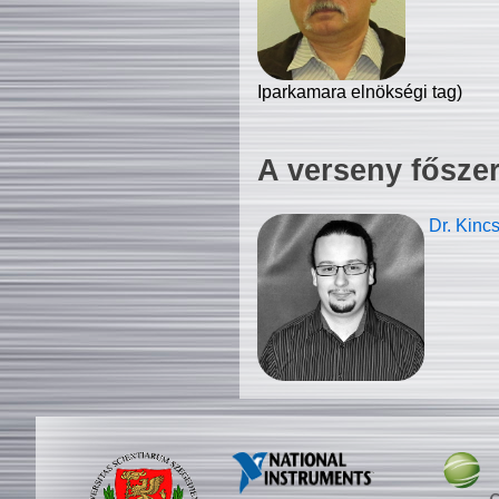
Iparkamara elnökségi tag)
A verseny fősze
Dr. Kinc