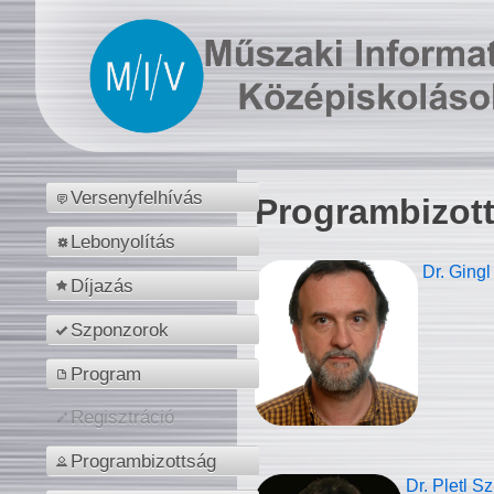
Versenyfelhívás
Programbizot
Lebonyolítás
Dr. Gingl
Díjazás
Szponzorok
Program
Regisztráció
Programbizottság
Dr. Pletl S