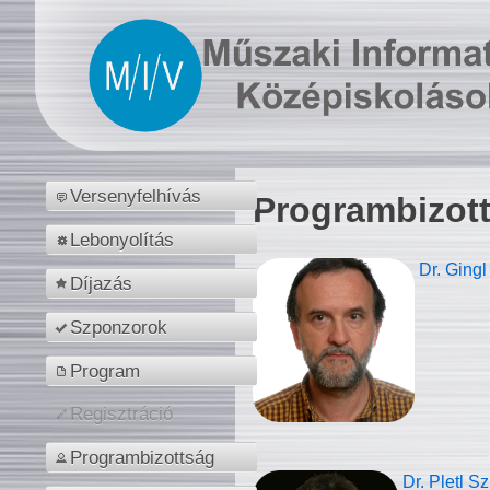
Versenyfelhívás
Programbizot
Lebonyolítás
Dr. Gingl
Díjazás
Szponzorok
Program
Regisztráció
Programbizottság
Dr. Pletl S