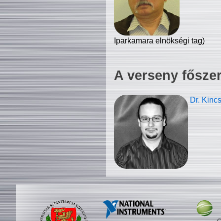
Iparkamara elnökségi tag)
A verseny fősze
Dr. Kinc