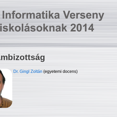
ambizottság
Dr. Gingl Zoltán
(egyetemi docens)