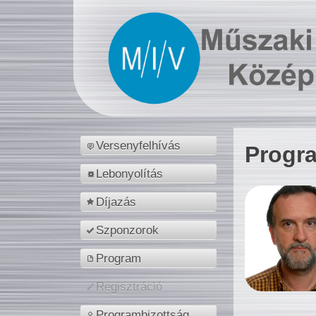
Versenyfelhívás
Progr
Lebonyolítás
Díjazás
Szponzorok
Program
Regisztráció
Programbizottság