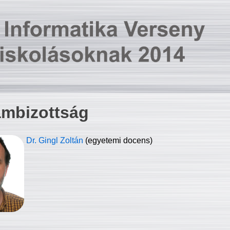
ambizottság
Dr. Gingl Zoltán
(egyetemi docens)