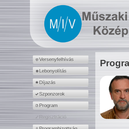
Versenyfelhívás
Progr
Lebonyolítás
Díjazás
Szponzorok
Program
Regisztráció
Programbizottság