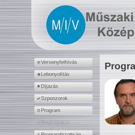
Versenyfelhívás
Progr
Lebonyolítás
Díjazás
Szponzorok
Program
Regisztráció
Programbizottság