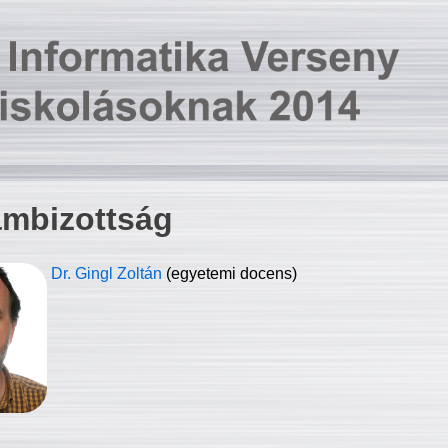
ambizottság
Dr. Gingl Zoltán
(egyetemi docens)