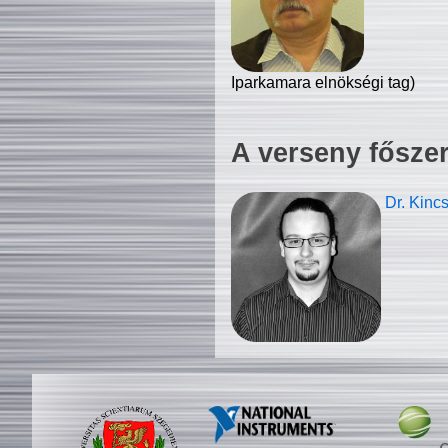
Iparkamara elnökségi tag)
A verseny fősze
Dr. Kinc