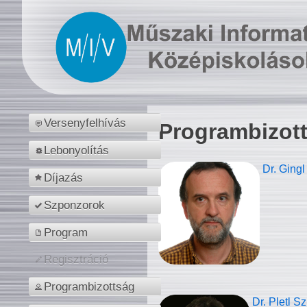
Versenyfelhívás
Programbizot
Lebonyolítás
Dr. Gingl
Díjazás
Szponzorok
Program
Regisztráció
Programbizottság
Dr. Pletl S