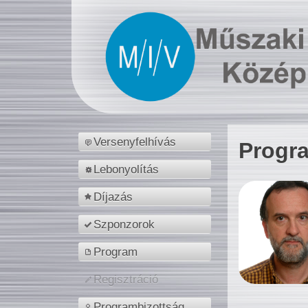
Versenyfelhívás
Progr
Lebonyolítás
Díjazás
Szponzorok
Program
Regisztráció
Programbizottság