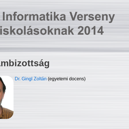
ambizottság
Dr. Gingl Zoltán
(egyetemi docens)