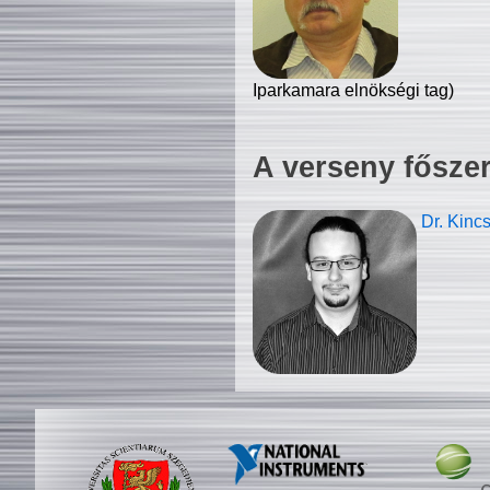
Iparkamara elnökségi tag)
A verseny fősze
Dr. Kinc