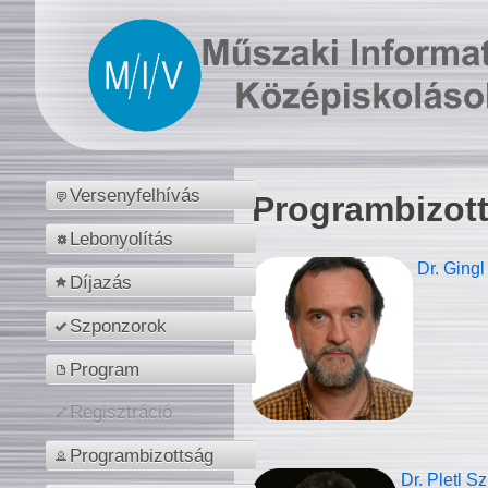
Versenyfelhívás
Programbizot
Lebonyolítás
Dr. Gingl
Díjazás
Szponzorok
Program
Regisztráció
Programbizottság
Dr. Pletl S