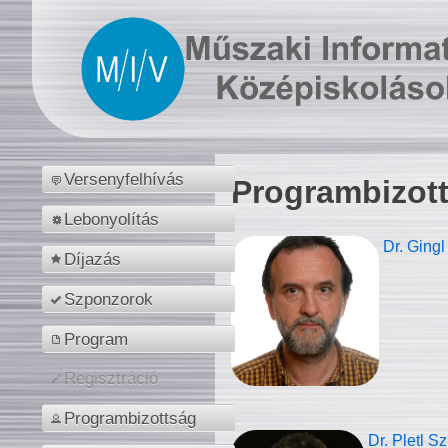
Versenyfelhívás
Programbizot
Lebonyolítás
Dr. Gingl
Díjazás
Szponzorok
Program
Regisztráció
Programbizottság
Dr. Pletl S