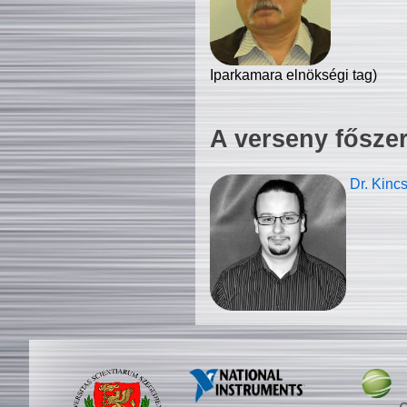
Iparkamara elnökségi tag)
A verseny fősze
Dr. Kinc