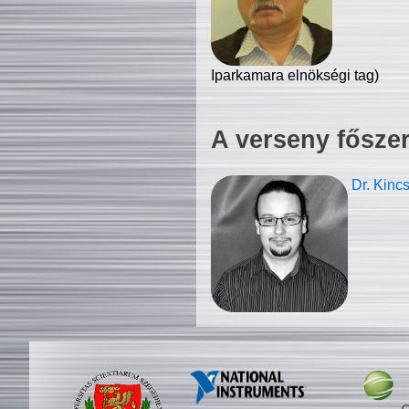
Iparkamara elnökségi tag)
A verseny fősze
Dr. Kinc