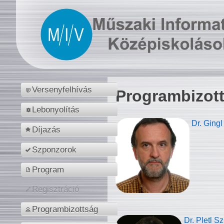
Versenyfelhívás
Programbizot
Lebonyolítás
Dr. Gingl
Díjazás
Szponzorok
Program
Regisztráció
Programbizottság
Dr. Pletl S