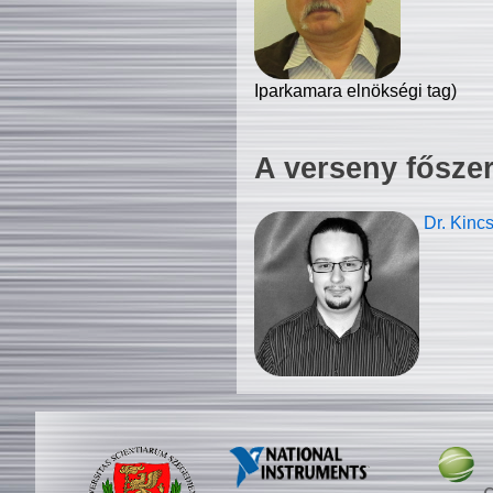
Iparkamara elnökségi tag)
A verseny fősze
Dr. Kinc