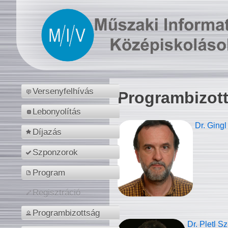
Versenyfelhívás
Programbizot
Lebonyolítás
Dr. Gingl
Díjazás
Szponzorok
Program
Regisztráció
Programbizottság
Dr. Pletl S