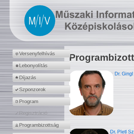
Versenyfelhívás
Programbizot
Lebonyolítás
Dr. Gingl
Díjazás
Szponzorok
Program
Regisztráció
Programbizottság
Dr. Pletl S