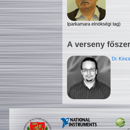
Iparkamara elnökségi tag)
A verseny fősze
Dr. Kinc