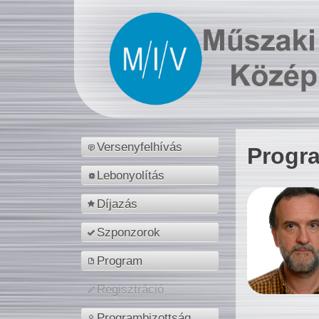
Versenyfelhívás
Progr
Lebonyolítás
Díjazás
Szponzorok
Program
Regisztráció
Programbizottság