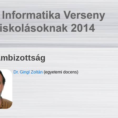
ambizottság
Dr. Gingl Zoltán
(egyetemi docens)