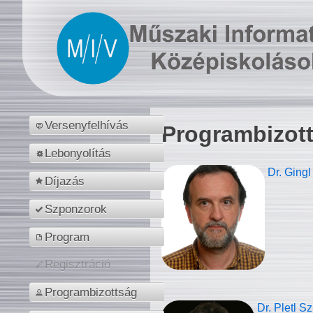
Versenyfelhívás
Programbizot
Lebonyolítás
Dr. Gingl
Díjazás
Szponzorok
Program
Regisztráció
Programbizottság
Dr. Pletl S