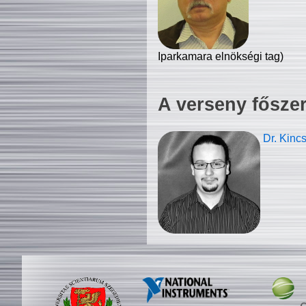
Iparkamara elnökségi tag)
A verseny fősze
Dr. Kinc