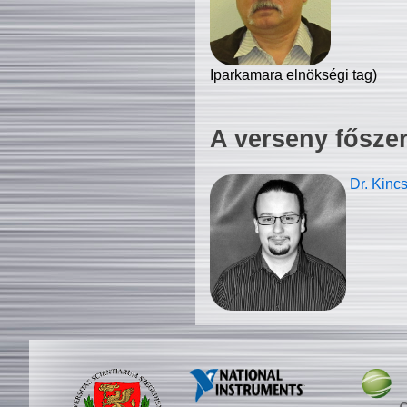
Iparkamara elnökségi tag)
A verseny fősze
Dr. Kinc