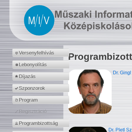
Versenyfelhívás
Programbizot
Lebonyolítás
Dr. Gingl
Díjazás
Szponzorok
Program
Regisztráció
Programbizottság
Dr. Pletl S