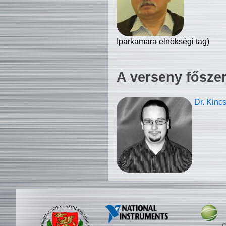
Iparkamara elnökségi tag)
A verseny fősze
Dr. Kinc