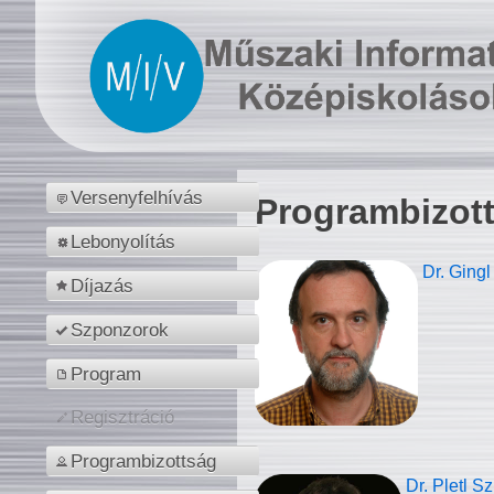
Versenyfelhívás
Programbizot
Lebonyolítás
Dr. Gingl
Díjazás
Szponzorok
Program
Regisztráció
Programbizottság
Dr. Pletl S