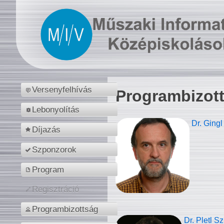
Versenyfelhívás
Programbizot
Lebonyolítás
Dr. Gingl
Díjazás
Szponzorok
Program
Regisztráció
Programbizottság
Dr. Pletl S