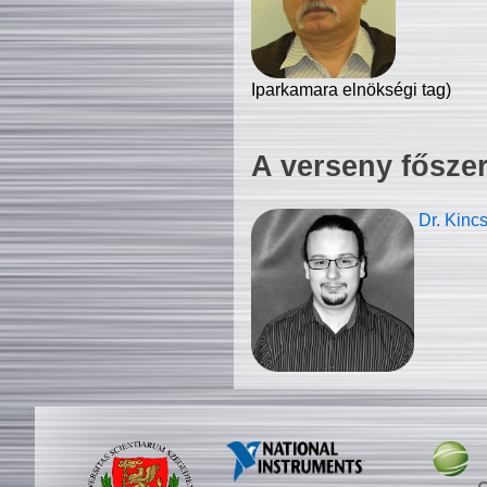
Iparkamara elnökségi tag)
A verseny fősze
Dr. Kinc