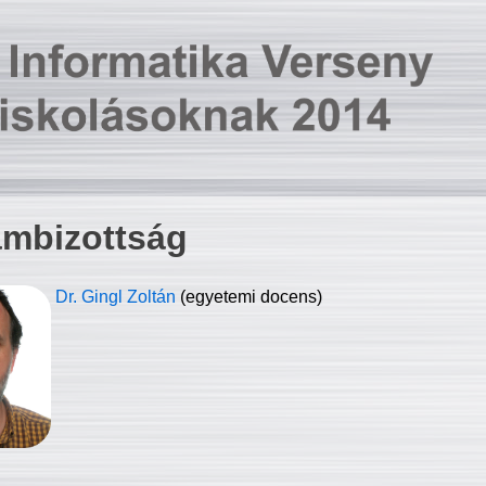
ambizottság
Dr. Gingl Zoltán
(egyetemi docens)