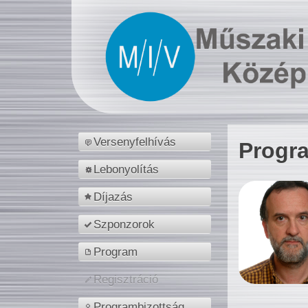
Versenyfelhívás
Progr
Lebonyolítás
Díjazás
Szponzorok
Program
Regisztráció
Programbizottság