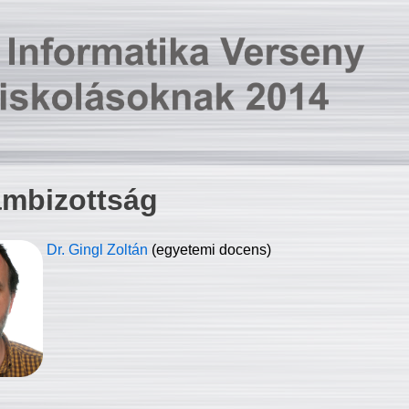
ambizottság
Dr. Gingl Zoltán
(egyetemi docens)