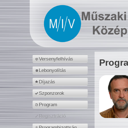
Versenyfelhívás
Progr
Lebonyolítás
Díjazás
Szponzorok
Program
Regisztráció
Programbizottság