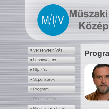
Versenyfelhívás
Progr
Lebonyolítás
Díjazás
Szponzorok
Program
Regisztráció
Programbizottság