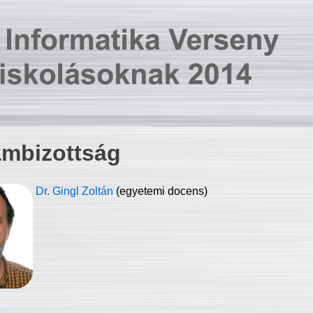
ambizottság
Dr. Gingl Zoltán
(egyetemi docens)