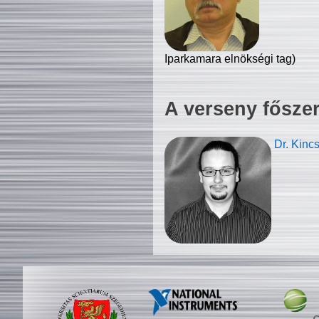
Iparkamara elnökségi tag)
A verseny fősze
Dr. Kinc